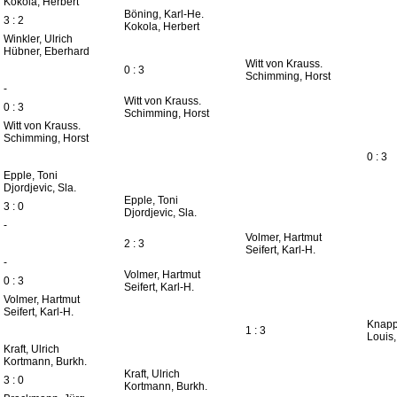
Kokola, Herbert
Böning, Karl-He.
3 : 2
Kokola, Herbert
Winkler, Ulrich
Hübner, Eberhard
Witt von Krauss.
0 : 3
Schimming, Horst
-
Witt von Krauss.
0 : 3
Schimming, Horst
Witt von Krauss.
Schimming, Horst
0 : 3
Epple, Toni
Djordjevic, Sla.
Epple, Toni
3 : 0
Djordjevic, Sla.
-
Volmer, Hartmut
2 : 3
Seifert, Karl-H.
-
Volmer, Hartmut
0 : 3
Seifert, Karl-H.
Volmer, Hartmut
Seifert, Karl-H.
Knapp
1 : 3
Louis,
Kraft, Ulrich
Kortmann, Burkh.
Kraft, Ulrich
3 : 0
Kortmann, Burkh.